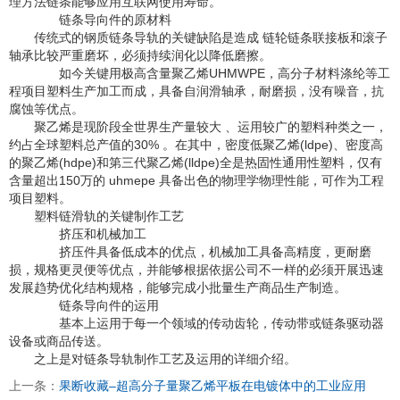
理方法链条能够应用互联网使用寿命。
链条导向件的原材料
传统式的钢质链条导轨的关键缺陷是造成 链轮链条联接板和滚子
轴承比较严重磨坏，必须持续润化以降低磨擦。
如今关键用极高含量聚乙烯UHMWPE，高分子材料涤纶等工
程项目塑料生产加工而成，具备自润滑轴承，耐磨损，没有噪音，抗
腐蚀等优点。
聚乙烯是现阶段全世界生产量较大 、运用较广的塑料种类之一，
约占全球塑料总产值的30% 。在其中，密度低聚乙烯(ldpe)、密度高
的聚乙烯(hdpe)和第三代聚乙烯(lldpe)全是热固性通用性塑料，仅有
含量超出150万的 uhmepe 具备出色的物理学物理性能，可作为工程
项目塑料。
塑料链滑轨的关键制作工艺
挤压和机械加工
挤压件具备低成本的优点，机械加工具备高精度，更耐磨
损，规格更灵便等优点，并能够根据依据公司不一样的必须开展迅速
发展趋势优化结构规格，能够完成小批量生产商品生产制造。
链条导向件的运用
基本上运用于每一个领域的传动齿轮，传动带或链条驱动器
设备或商品传送。
之上是对链条导轨制作工艺及运用的详细介绍。
上一条：
果断收藏–超高分子量聚乙烯平板在电镀体中的工业应用