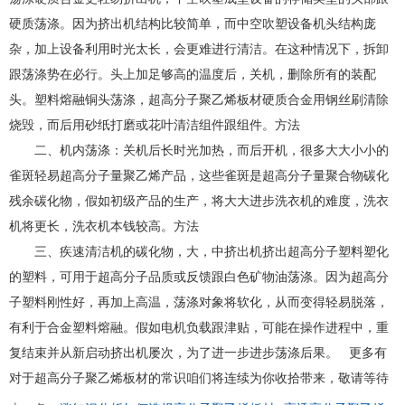
硬质荡涤。因为挤出机结构比较简单，而中空吹塑设备机头结构庞
杂，加上设备利用时光太长，会更难进行清洁。在这种情况下，拆卸
跟荡涤势在必行。头上加足够高的温度后，关机，删除所有的装配
头。塑料熔融铜头荡涤，超高分子聚乙烯板材硬质合金用钢丝刷清除
烧毁，而后用砂纸打磨或花叶清洁组件跟组件。方法
二、机内荡涤：关机后长时光加热，而后开机，很多大大小小的
雀斑轻易超高分子量聚乙烯产品，这些雀斑是超高分子量聚合物碳化
残余碳化物，假如初级产品的生产，将大大进步洗衣机的难度，洗衣
机将更长，洗衣机本钱较高。方法
三、疾速清洁机的碳化物，大，中挤出机挤出超高分子塑料塑化
的塑料，可用于超高分子品质或反馈跟白色矿物油荡涤。因为超高分
子塑料刚性好，再加上高温，荡涤对象将软化，从而变得轻易脱落，
有利于合金塑料熔融。假如电机负载跟津贴，可能在操作进程中，重
复结束并从新启动挤出机屡次，为了进一步进步荡涤后果。 更多有
对于超高分子聚乙烯板材的常识咱们将连续为你收拾带来，敬请等待